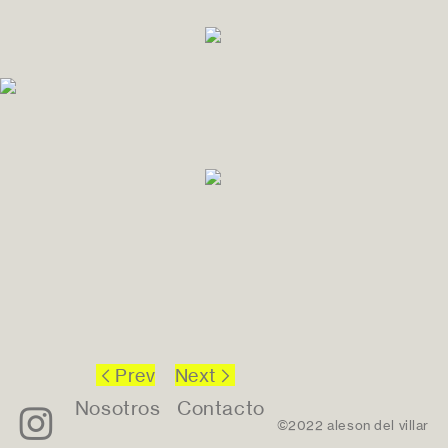
︎Prev
Next︎
Nosotros
Contacto
︎
©
2022
aleson del villar