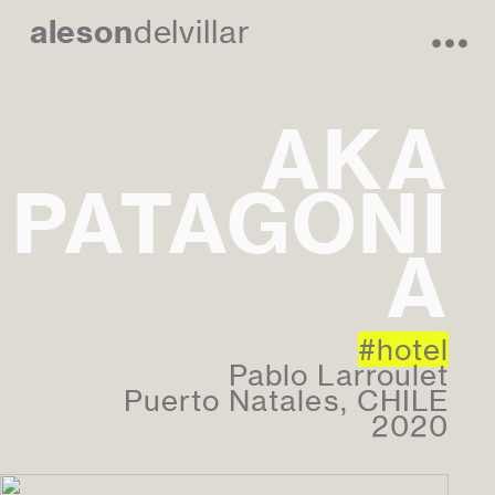
aleson
delvillar
︎
AKA
PATAGONI
A
#hotel
Pablo Larroulet
Puerto Natales, CHILE
2020