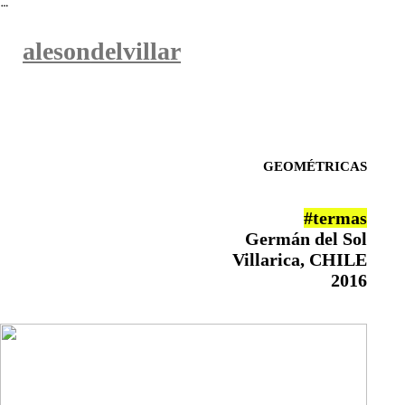
︎
aleson
delvillar
GEOMÉTRICAS
#termas
Germán del Sol
Villarica, CHILE
2016